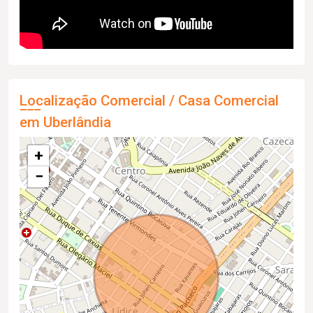
Localização Comercial / Casa Comercial
em Uberlândia
+
−