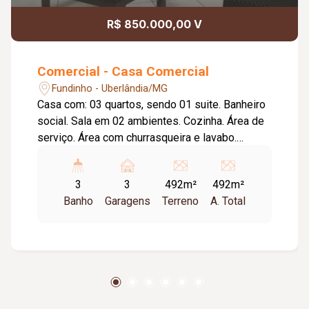
R$ 850.000,00 V
Comercial - Casa Comercial
Fundinho - Uberlândia/MG
Casa com: 03 quartos, sendo 01 suite. Banheiro
social. Sala em 02 ambientes. Cozinha. Área de
serviço. Área com churrasqueira e lavabo.
Edícula com quarto grande (foi uma suíte
revertida em ateliê) porém mantemos todas as
3
3
492m²
492m²
instalada para voltar a ser uma suíte. Garagem
Banho
Garagens
Terreno
A. Total
para 03 carros entretanto há espaço para
estacionar 08 carros. Pequeno cômodo para
oficina. Portões eletrônicos. 03 caixas d'água.
Região com procura para Clínica e Escritório.