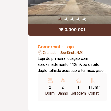
R$ 3.000,00 L
Comercial - Loja
Granada - Uberlândia/MG
Loja de primeira locação com
aproximadamente 112m², pé direito
duplo telhado acústico e térmico, piso
concreto usinado polido, 02 banheiros,
estacionamento frontal, com excelente
2
2
1
113m²
localização.
Dorm.
Banho
Garagem
Const.