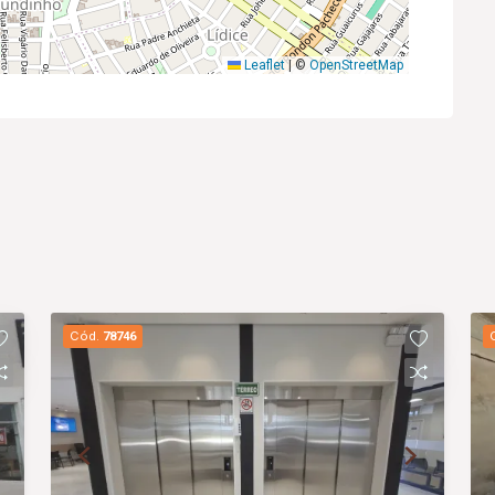
Leaflet
|
©
OpenStreetMap
Cód.
78746