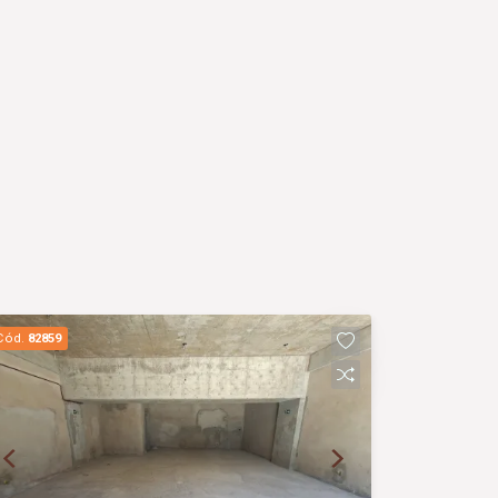
Cód.
82859