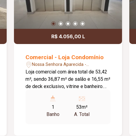
R$ 4.056,00 L
Comercial - Loja Condomínio
Nossa Senhora Aparecida -
Uberlândia/MG
Loja comercial com área total de 53,42
m², sendo 36,87 m² de salão e 16,55 m²
de deck exclusivo, vitrine e banheiro.
Localizada em ponto estratégico da Av.
Afonso Pena, o empreendimento
1
53m²
recebe fluxo diário de mais de 150 mil
Banho
A. Total
pessoas e 35 mil veículos em um raio
de 1 km, garantindo alta visibilidade
para o seu negócio. O Condomínio