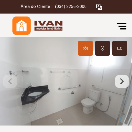
Área do Cliente
|
(034) 3256-3000