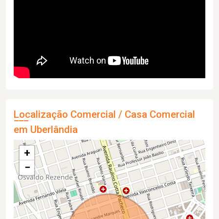
Localização Comercial / Casa Comercial
em Uberlândia
+
−