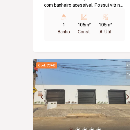
com banheiro acessível. Possui vitrine
e alarme interno com câmeras.
1
105m²
105m²
Banho
Const.
A. Útil
Cód.
70743