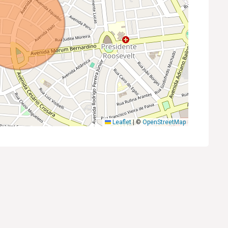
Leaflet
|
©
OpenStreetMap