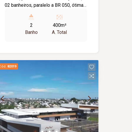
02 banheiros, paralelo a BR 050, ótima
localização.
2
400m²
Banho
A. Total
Cód.
82019