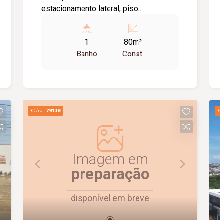
estacionamento lateral, piso
porcelanato. 1º locação.
1
80m²
Banho
Const.
Cód.
79138
Imagem em
preparação
disponível em breve