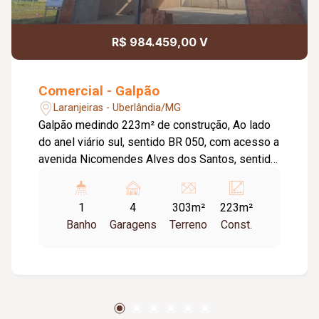
R$ 984.459,00 V
Comercial - Galpão
Laranjeiras - Uberlândia/MG
Galpão medindo 223m² de construção, Ao lado
do anel viário sul, sentido BR 050, com acesso a
avenida Nicomendes Alves dos Santos, sentido
zona sul contendo: - Pé-direito de 06 metros, -
Portas automáticas, - Alvenaria convencional, -
1
4
303m²
223m²
Estacionamento com capacidade para 04
Banho
Garagens
Terreno
Const.
veículos, - Piso em concreto usinado.