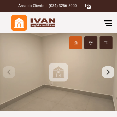
Área do Cliente
|
(034) 3256-3000