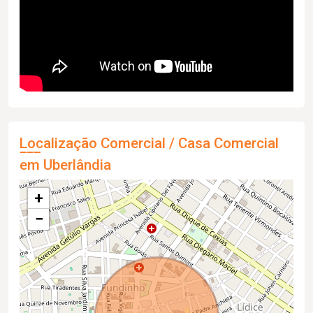
Localização Comercial / Casa Comercial
em Uberlândia
+
−