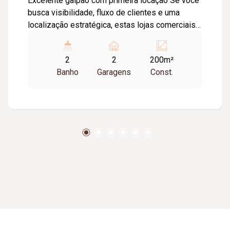
Excelente galpão com primeira locação Se você
busca visibilidade, fluxo de clientes e uma
localização estratégica, estas lojas comerciais
são a oportunidade perfeita. Com 185m² de
espaço amplo, pé-direito alto de 6m, banheiro
2
2
200m²
com acessibilidade e estacionamento frontal,
Banho
Garagens
Const.
oferecem tudo o que você precisa para atrair e
atender bem seus clientes. Perfeitas para
ferragistas, agropecuárias, centros estéticos,
empórios, auto centers, revenda de pneus, lojas
de pisos e acabamentos, entre outros
segmentos.