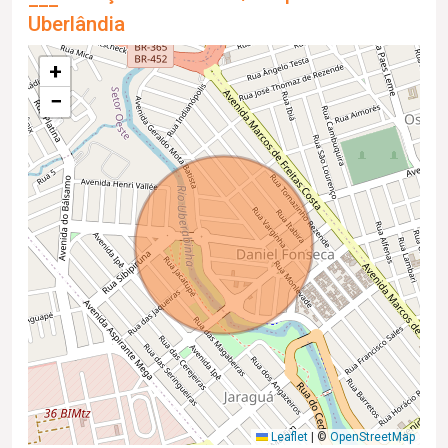
Uberlândia
+
−
Leaflet
|
©
OpenStreetMap