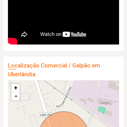
Localização Comercial / Galpão em
Uberlândia
+
−