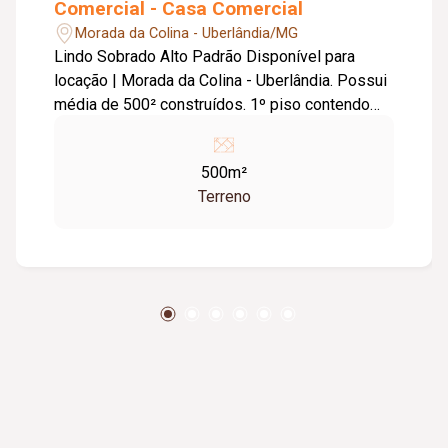
Comercial - Casa Comercial
Morada da Colina - Uberlândia/MG
Lindo Sobrado Alto Padrão Disponível para
locação | Morada da Colina - Uberlândia. Possui
média de 500² construídos. 1º piso contendo
sala ampla em 03 ambientes, jardim de inverno,
lavabo, cozinha moderna equipada com
500m²
armários, ilha e cooktop, mesa para refeição
Terreno
rápida, área de serviço com armários e estendal
separado, corredor de serviço saindo para
garagem, linda e aconchegante área gourmet
com churrasqueira, balcão com armários, pia e
cooktop, espaço para recepção de convidados,
piscina enorme não aquecida com deck,
jardinagem, cômodo/depósito isolado, e 02
lavabos externos. 2º piso com hall de
circulação, sala íntima, 04 suítes com armários
planejados, sendo 03 com closet, banheiro do
casal com pia dupla e banheira de