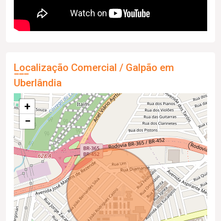
Localização Comercial / Galpão em
Uberlândia
+
−