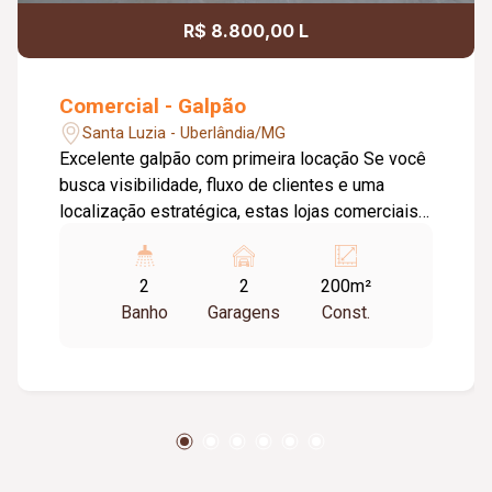
R$ 8.800,00 L
Comercial - Galpão
Santa Luzia - Uberlândia/MG
Excelente galpão com primeira locação Se você
busca visibilidade, fluxo de clientes e uma
localização estratégica, estas lojas comerciais
são a oportunidade perfeita. Com 185m² de
espaço amplo, pé-direito alto de 6m, banheiro
2
2
200m²
com acessibilidade e estacionamento frontal,
Banho
Garagens
Const.
oferecem tudo o que você precisa para atrair e
atender bem seus clientes. Perfeitas para
ferragistas, agropecuárias, centros estéticos,
empórios, auto centers, revenda de pneus, lojas
de pisos e acabamentos, entre outros
segmentos.