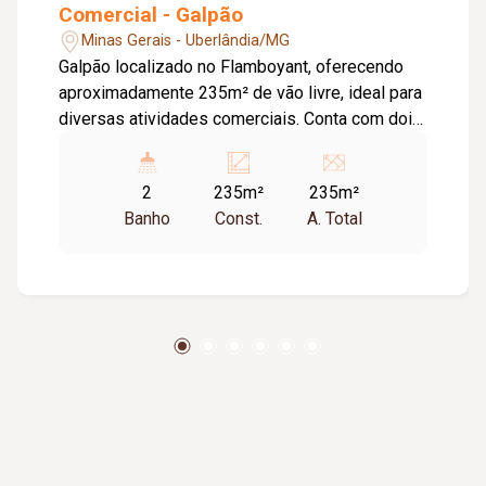
Comercial - Galpão
Minas Gerais - Uberlândia/MG
Galpão localizado no Flamboyant, oferecendo
aproximadamente 235m² de vão livre, ideal para
diversas atividades comerciais. Conta com dois
banheiros acessíveis, garantindo conforto e
praticidade. A cozinha equipada é um diferencial
2
235m²
235m²
para quem busca funcionalidade. A porta de aço
Banho
Const.
A. Total
automatizada proporciona segurança e
facilidade de acesso. Além disso, dispõe de
vagas de garagem rotativas, atendendo às
necessidades de estacionamento dos clientes.
A localização privilegiada no Flamboyant é um
grande atrativo para negócios.