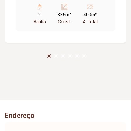
02 banheiros. Localizado próximo a uma das
principais Br`s em uma região com vários
2
336m²
400m²
comércios do mesmo perfil. Não perca esta
Banho
Const.
A. Total
oportunidade de locação, agende já sua visita e
entre em contato para mais informações!
Endereço