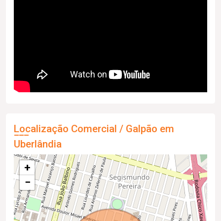
Localização Comercial / Galpão em
Uberlândia
+
−