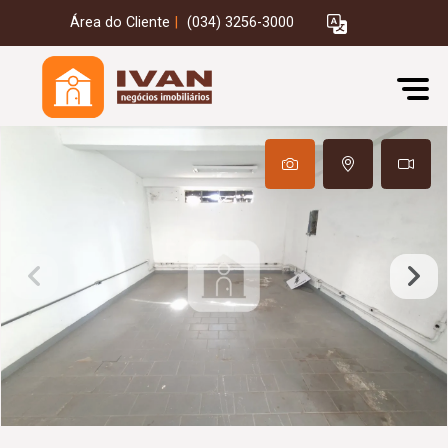
Área do Cliente
|
(034) 3256-3000