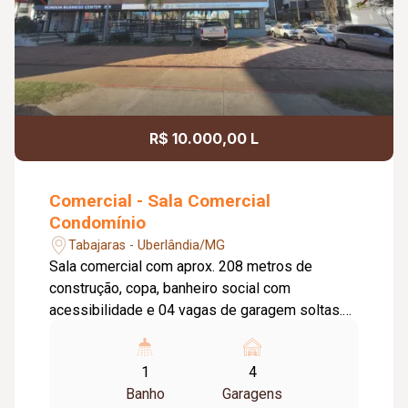
R$ 10.000,00 L
Comercial - Sala Comercial
Condomínio
Tabajaras - Uberlândia/MG
Sala comercial com aprox. 208 metros de
construção, copa, banheiro social com
acessibilidade e 04 vagas de garagem soltas.
46/47/48 e 49. Condomínio com portaria 24hrs,
03 elevadores. Cond. aprox. 3`222,91
1
4
Banho
Garagens