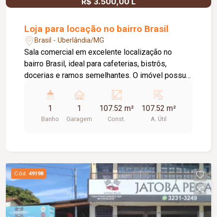
R$ 3.500,00 L
Loja para locação no bairro Brasil
Brasil - Uberlândia/MG
Sala comercial em excelente localização no
bairro Brasil, ideal para cafeterias, bistrôs,
docerias e ramos semelhantes. O imóvel possui
24,74m² de área interna, 65,13m² de área externa
e 107,52m² de área total. Conta com ar-
1
1
107.52 m²
107.52 m²
condicionado, banheiro privativo com
Banho
Garagem
Const.
A. Útil
acessibilidade, bancada com pia e armários
planejados, além de amplo deck frontal voltado
para a rua, oferecendo excelente visibilidade,
conforto e um ambiente perfeito para receber
clientes.
Cód.
49198