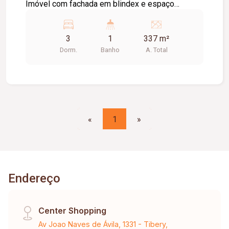
Imóvel com fachada em blindex e espaço
destinado para instalação de logomarca,
proporcionando excelente visibilidade comercial.
3
1
337 m²
Conta com pé-direito de aproximadamente 6
Dorm.
Banho
A. Total
metros, piso polido usinado, copa, 02 banheiros e
02 salas equipadas com ar-condicionado,
oferecendo um ambiente moderno e funcional
para diversos segmentos comerciais.
«
1
»
Endereço
Center Shopping
Av Joao Naves de Ávila, 1331 - Tibery,