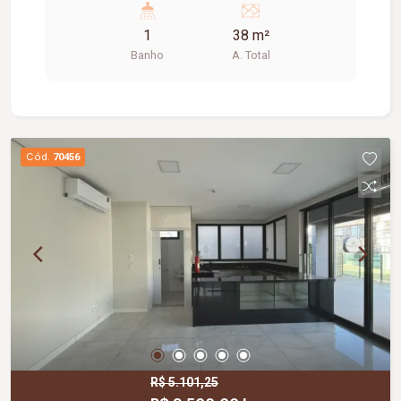
1
38 m²
Banho
A. Total
Cód.
70456
R$ 5.101,25