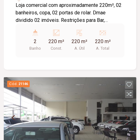
Loja comercial com aproximadamente 220m², 02
banheiros, copa, 02 portas de rolar. Dmae
dividido 02 imóveis. Restrições para Bar,
Restaurante, casa de jogos, boate, deposito de
gás, banco.
2
220 m²
220 m²
220 m²
Banho
Const.
A. Útil
A. Total
Cód.
21146