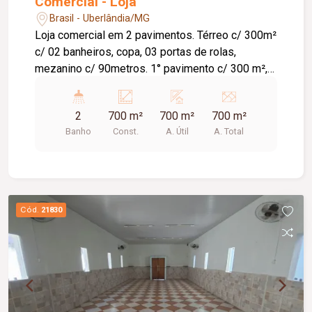
Comercial - Loja
Brasil - Uberlândia/MG
Loja comercial em 2 pavimentos. Térreo c/ 300m²
c/ 02 banheiros, copa, 03 portas de rolas,
mezanino c/ 90metros. 1° pavimento c/ 300 m²,
02 banheiros, copa. ÓTIMA LOCALIZAÇÃO.
2
700 m²
700 m²
700 m²
Banho
Const.
A. Útil
A. Total
Cód.
21830