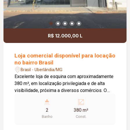
R$ 12.000,00 L
Loja comercial disponível para locação
no bairro Brasil
Brasil - Uberlândia/MG
Excelente loja de esquina com aproximadamente
380 m², em localização privilegiada e de alta
visibilidade, próxima a diversos comércios. O
imóvel possui fachada toda em vidro, 02
entradas com portas de aço eletrônicas, 02
2
380 m²
banheiros sociais com acessibilidade e 01 copa,
Banho
Const.
oferecendo um espaço amplo e funcional para
diversos tipos de atividades comerciais. Não