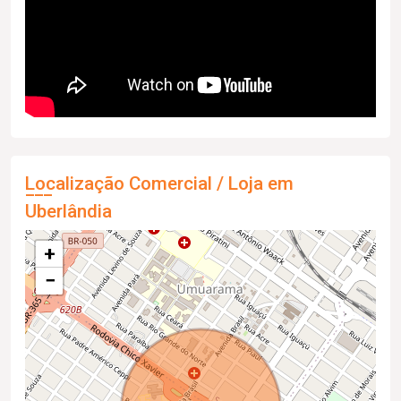
Localização Comercial / Loja em
Uberlândia
+
−