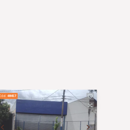
Cód.
48457