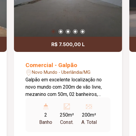
R$ 7.500,00 L
Comercial - Galpão
Novo Mundo - Uberlândia/MG
Galpão em excelente localização no
novo mundo com 200m de vão livre,
mezanino com 50m, 02 banheiros,
copa/ cozinha, área externa, imóvel
possui habite se comercial.
2
250m²
200m²
Banho
Const.
A. Total