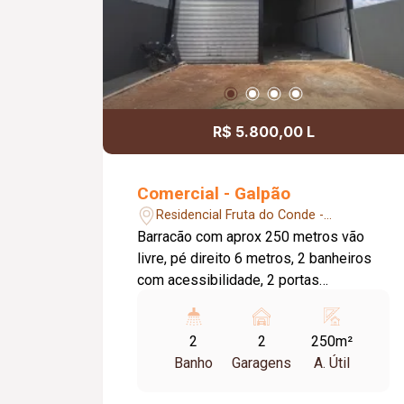
R$ 5.800,00 L
Comercial - Galpão
Residencial Fruta do Conde -
Uberlândia/MG
Barracão com aprox 250 metros vão
livre, pé direito 6 metros, 2 banheiros
com acessibilidade, 2 portas
eletrônicas, estacionamento frontal.
2
2
250m²
Banho
Garagens
A. Útil