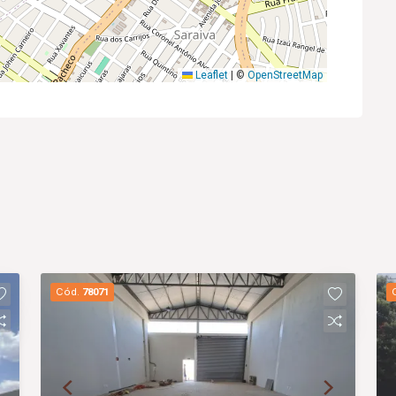
Leaflet
|
©
OpenStreetMap
Cód.
78071