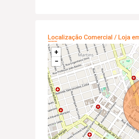
Localização Comercial / Loja e
+
−