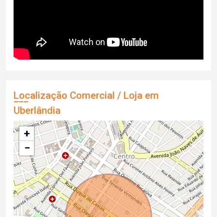
Localização Comercial / Loja em
Uberlândia
+
−