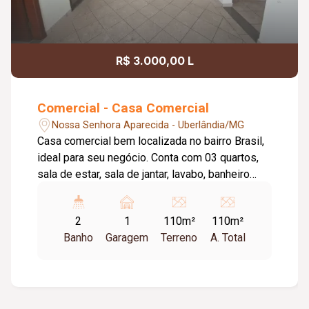
R$ 3.000,00 L
Comercial - Casa Comercial
Nossa Senhora Aparecida - Uberlândia/MG
Casa comercial bem localizada no bairro Brasil,
ideal para seu negócio. Conta com 03 quartos,
sala de estar, sala de jantar, lavabo, banheiro
social, cozinha com armário sob a pia, área de
serviço com banheiro e 01 vaga de garagem.
2
1
110m²
110m²
Espaçosa, funcional e próxima a comércios,
Banho
Garagem
Terreno
A. Total
oferecendo praticidade e visibilidade para sua
empresa. Excelente oportunidade para quem
busca um ponto estratégico.