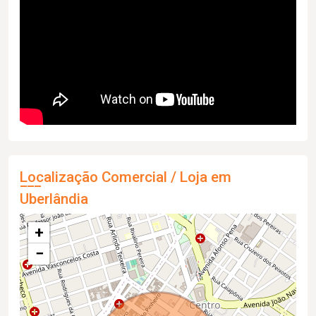
Localização Comercial / Loja em
Uberlândia
+
−