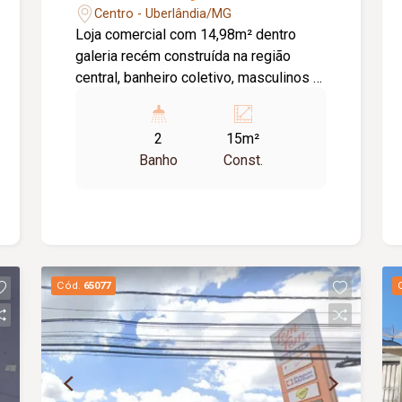
Centro - Uberlândia/MG
Loja comercial com 14,98m² dentro
galeria recém construída na região
central, banheiro coletivo, masculinos e
femininos, com acessibilidade. Imóvel
com fino acabamento, lojas grandes e
2
15m²
espaçosas, corredores largos, praça de
Banho
Const.
alimentação, WI-FI, zelador e sistema
de monitoramento.
Cód.
65077