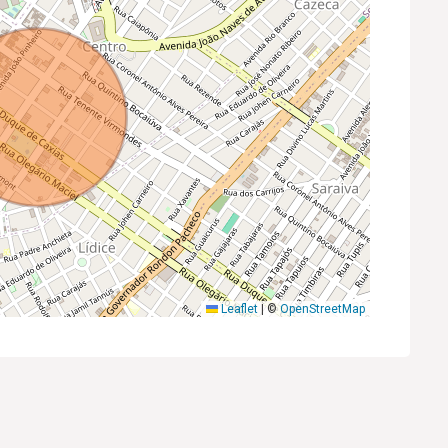
Leaflet
|
©
OpenStreetMap