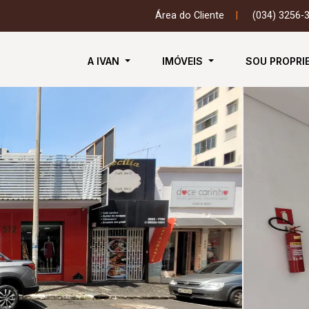
Área do Cliente
|
(034) 3256-
A IVAN
IMÓVEIS
SOU PROPRI