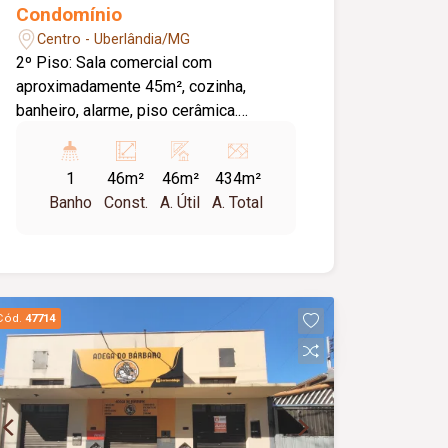
Condomínio
Centro - Uberlândia/MG
2º Piso: Sala comercial com
aproximadamente 45m², cozinha,
banheiro, alarme, piso cerâmica.
COND.APROXIMADAMENTE 230,00
TAXA DE MUDANÇA ENTRADA VALOR
1
46m²
46m²
434m²
DE 1 CONDOMINIO
Banho
Const.
A. Útil
A. Total
Cód.
47714