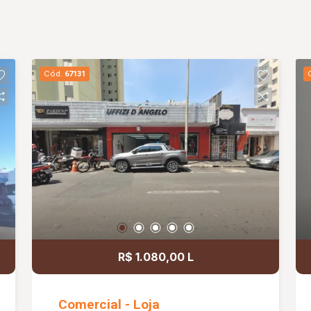
Cód.
67131
R$ 1.080,00 L
Comercial - Loja