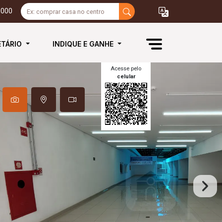
3000
ETÁRIO
INDIQUE E GANHE
Acesse pelo
celular