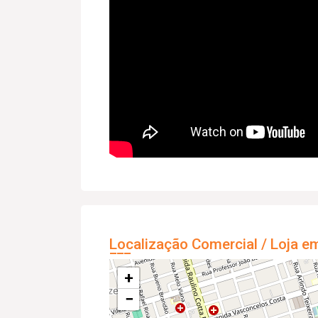
Localização Comercial / Loja e
+
−