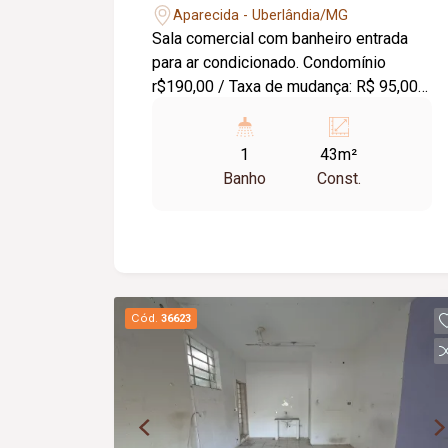
Aparecida - Uberlândia/MG
Sala comercial com banheiro entrada
para ar condicionado. Condomínio
r$190,00 / Taxa de mudança: R$ 95,00
(entrada e saída) **Condomínio Jose
Ronan Pereira***
1
43m²
Banho
Const.
Cód.
36623