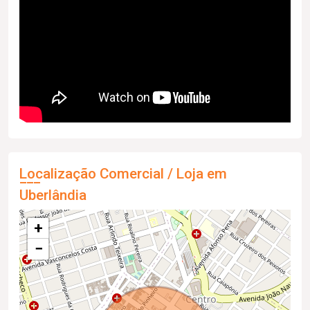
Localização Comercial / Loja em
Uberlândia
+
−