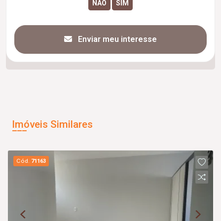
Enviar meu interesse
Imóveis Similares
Cód.
71163