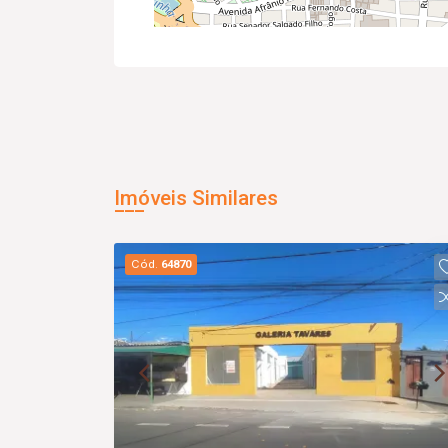
Imóveis Similares
Cód.
64870