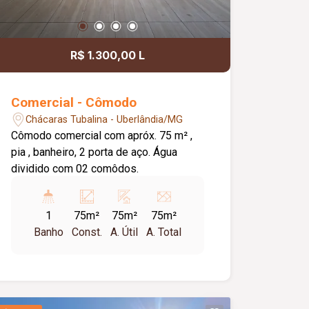
R$ 1.300,00 L
Comercial - Cômodo
Chácaras Tubalina - Uberlândia/MG
Cômodo comercial com apróx. 75 m² ,
pia , banheiro, 2 porta de aço. Água
dividido com 02 comôdos.
1
75m²
75m²
75m²
Banho
Const.
A. Útil
A. Total