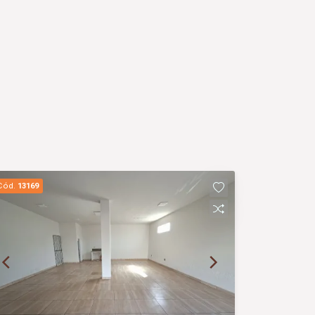
Cód.
13169