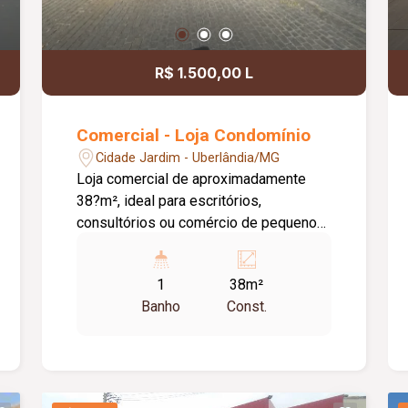
R$ 1.500,00 L
Comercial - Loja Condomínio
Cidade Jardim - Uberlândia/MG
Loja comercial de aproximadamente
38?m², ideal para escritórios,
consultórios ou comércio de pequeno
porte. O espaço possui um banheiro
privativo e conta com porta de aço
1
38m²
reforçada, proporcionando segurança.
Banho
Const.
Está mobiliada com armário, cinco
mesas de escritório e quinze cadeiras,
além de três arquivos para organização,
e um cofre para armazenagem segura.