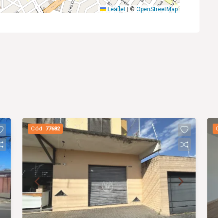
Leaflet
|
©
OpenStreetMap
Cód.
77682