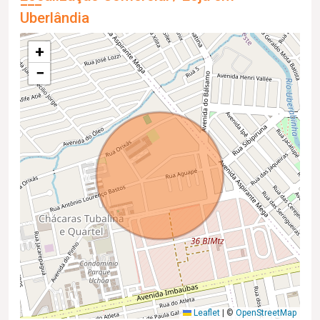
Uberlândia
+
−
Leaflet
|
©
OpenStreetMap