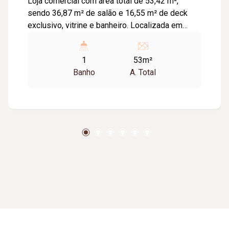
Loja comercial com área total de 53,42 m²,
sendo 36,87 m² de salão e 16,55 m² de deck
exclusivo, vitrine e banheiro. Localizada em
ponto estratégico da Av. Afonso Pena, o
empreendimento recebe fluxo diário de mais de
1
53m²
150 mil pessoas e 35 mil veículos em um raio
Banho
A. Total
de 1 km, garantindo alta visibilidade para o seu
negócio. O Condomínio conta ainda com 200
vagas de estacionamento, segurança 24h e
infraestrutura moderna, consolidando-se como
referência em saúde, negócios e serviços.