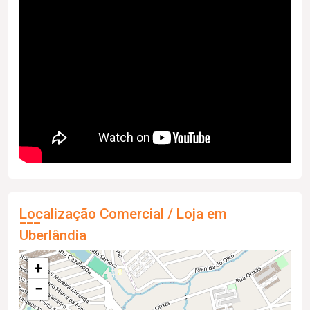
Localização Comercial / Loja em
Uberlândia
+
−