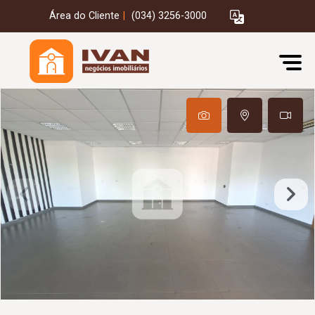
Área do Cliente
|
(034) 3256-3000