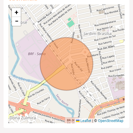
+
−
Leaflet
|
©
OpenStreetMap