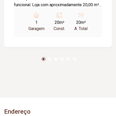
funcional. Loja com aproximadamente 20,00 m²,
ideal para diversos segmentos que buscam um
espaço prático, bem estruturado e pronto para
1
20m²
20m²
receber clientes. O empreendimento oferece
Garagem
Const.
A. Total
uma completa infraestrutura compartilhada,
contando com banheiros e vestiários,
copa/cozinha de apoio, pequeno depósito e
medição individual de energia elétrica e água,
proporcionando mais comodidade e autonomia
para as operações do dia a dia. Conta ainda com
estacionamento rotativo para aproximadamente
05 veículos e 05 motocicletas, área ajardinada e
uma excelente vista, criando um ambiente
agradável para clientes e colaboradores. Um
espaço estratégico, confortável e preparado
para impulsionar o crescimento do seu negócio.
Endereço