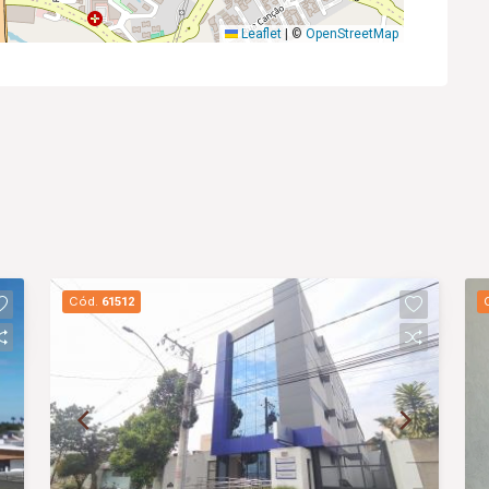
Leaflet
|
©
OpenStreetMap
Cód.
61512