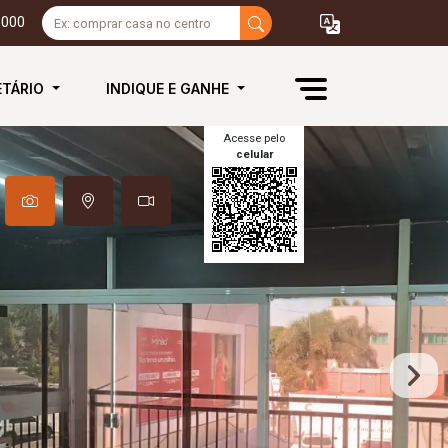
3000
ETÁRIO
INDIQUE E GANHE
Acesse pelo
celular