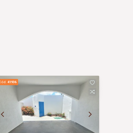
Cód.
41936