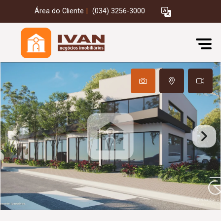
Área do Cliente
|
(034) 3256-3000