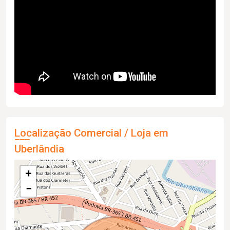
Localização Comercial / Loja em
Uberlândia
+
−