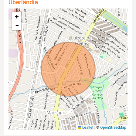
Uberlândia
+
−
Leaflet
|
©
OpenStreetMap