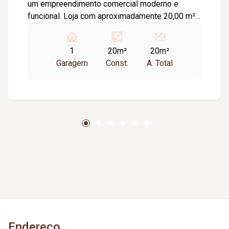
um empreendimento comercial moderno e
funcional. Loja com aproximadamente 20,00 m²,
ideal para diversos segmentos que buscam um
espaço prático, bem estruturado e pronto para
1
20m²
20m²
receber clientes. O empreendimento oferece
Garagem
Const.
A. Total
uma completa infraestrutura compartilhada,
contando com banheiros e vestiários,
copa/cozinha de apoio, pequeno depósito e
medição individual de energia elétrica e água,
proporcionando mais comodidade e autonomia
para as operações do dia a dia. Conta ainda com
estacionamento rotativo para aproximadamente
05 veículos e 05 motocicletas, área ajardinada e
uma excelente vista, criando um ambiente
agradável para clientes e colaboradores. Um
espaço estratégico, confortável e preparado
para impulsionar o crescimento do seu negócio.
Endereço