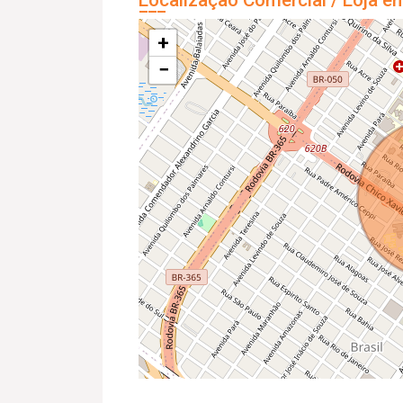
Localização Comercial / Loja e
+
−