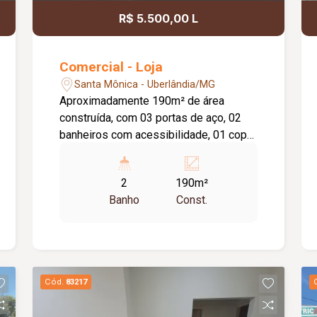
R$ 5.500,00 L
Comercial - Loja
Santa Mônica - Uberlândia/MG
Aproximadamente 190m² de área
construída, com 03 portas de aço, 02
banheiros com acessibilidade, 01 copa,
02 sala para escritório, 01 doca
estacionamento. (Tem as
2
190m²
documentações). Obs: Piso Cerâmica e
Banho
Const.
energia Trifásica.
Cód.
83217