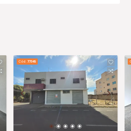
Cód.
77345