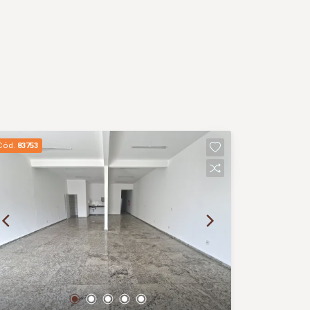
Cód.
83753