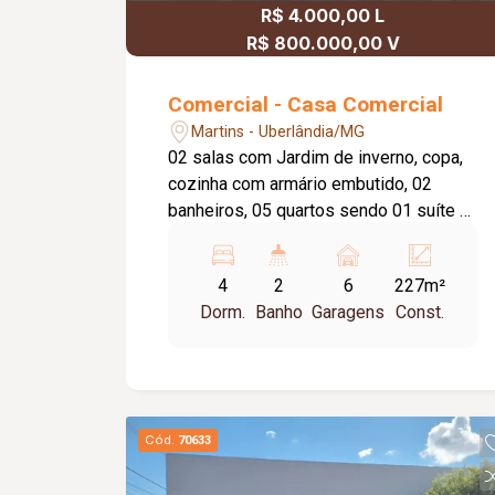
R$ 4.000,00 L
R$ 800.000,00 V
Comercial - Casa Comercial
Martins - Uberlândia/MG
02 salas com Jardim de inverno, copa,
cozinha com armário embutido, 02
banheiros, 05 quartos sendo 01 suíte e
03 com armários, Área de serviço, 06
vagas de garagem. Piso de cerâmica e
4
2
6
227m²
forro de laje.
Dorm.
Banho
Garagens
Const.
Cód.
70633