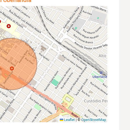
m Uberlândia
Leaflet
|
©
OpenStreetMap