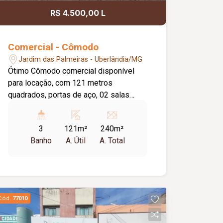
R$ 4.500,00 L
Comercial - Cômodo
Jardim das Palmeiras - Uberlândia/MG
Ótimo Cômodo comercial disponível
para locação, com 121 metros
quadrados, portas de aço, 02 salas
amplas, 03banheiros, cozinha, jardim de
inverno pequena area externa,
3
121m²
240m²
localizada em uma das principais
Banho
A. Útil
A. Total
avenidas do bairro.
Cód.
77010