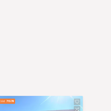
Cód.
71578