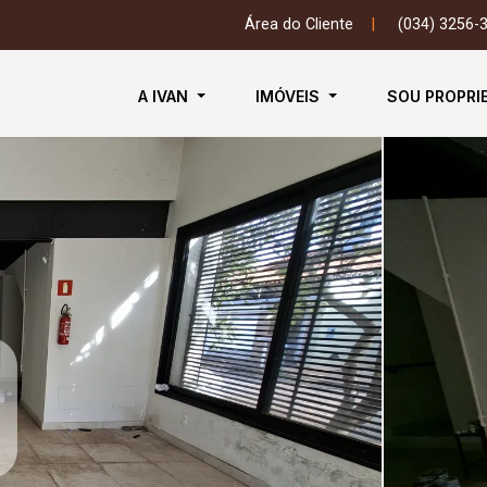
Área do Cliente
|
(034) 3256-
A IVAN
IMÓVEIS
SOU PROPRI