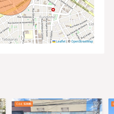
Leaflet
|
©
OpenStreetMap
Cód.
52445