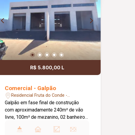
R$ 5.800,00 L
Comercial - Galpão
Residencial Fruta do Conde -
Uberlândia/MG
Galpão em fase final de construção
com aproximadamente 240m² de vão
livre, 100m² de mezanino, 02 banheiros,
02 portas automatizadas de 5m, frente
recuada.