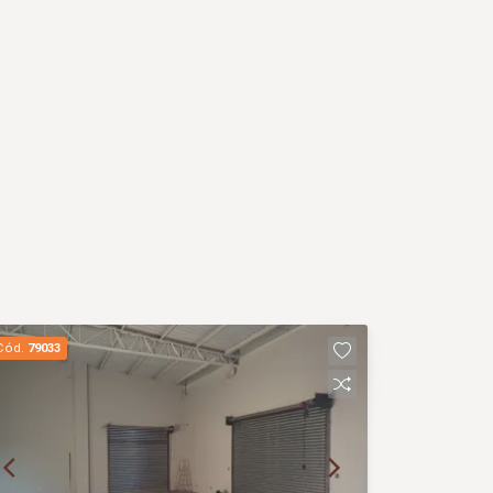
Cód.
79033