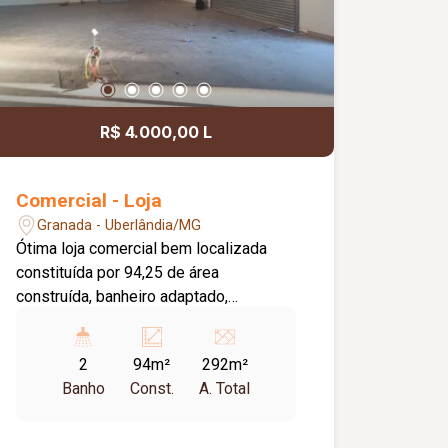
R$ 4.000,00 L
Comercial - Loja
Granada - Uberlândia/MG
Ótima loja comercial bem localizada
constituída por 94,25 de área
construída, banheiro adaptado,
Excelente para seu comércio.
2
94m²
292m²
Banho
Const.
A. Total