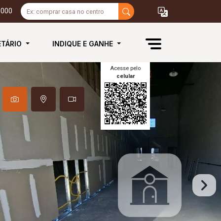
3000
ETÁRIO
INDIQUE E GANHE
Acesse pelo
celular