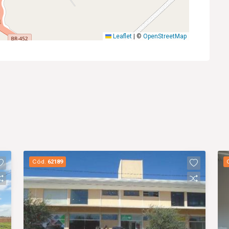
Leaflet
|
©
OpenStreetMap
Cód.
62189