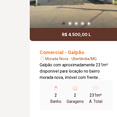
R$ 4.500,00 L
Comercial - Galpão
Morada Nova - Uberlândia/MG
Galpão com aproximadamente 231m²
disponível para locação no bairro
morada nova, imóvel com frente
recuada, 02 banheiros, cozinha e 01
sala, porta automatizada.
2
2
231m²
Banho
Garagens
A. Total