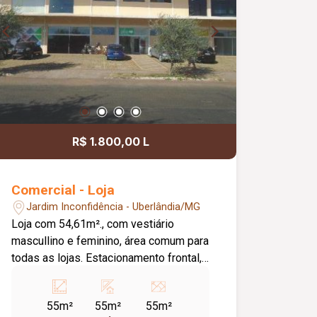
R$ 1.800,00 L
Comercial - Loja
Jardim Inconfidência - Uberlândia/MG
Loja com 54,61m²., com vestiário
mascullino e feminino, área comum para
todas as lojas. Estacionamento frontal,
plataforma de acessibilidade. Valor do
condomínio em forma de rateio
55m²
55m²
55m²