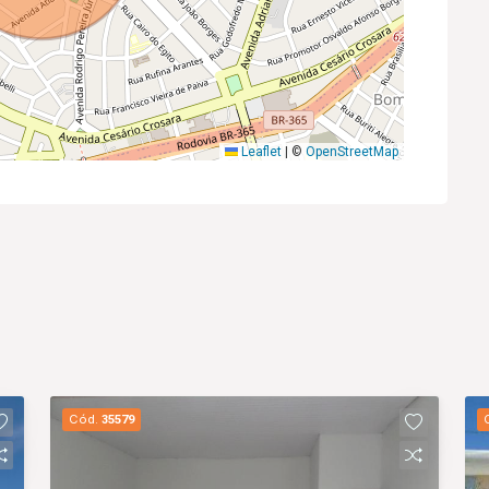
Leaflet
|
©
OpenStreetMap
Cód.
35579