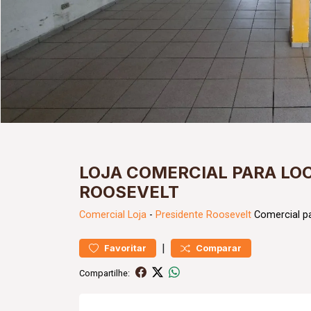
LOJA COMERCIAL PARA LO
ROOSEVELT
Comercial
Loja
-
Presidente Roosevelt
Comercial p
|
Favoritar
Comparar
Compartilhe: