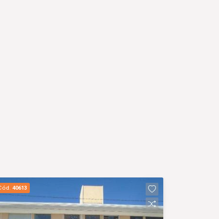
Cód.
40613