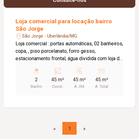
Loja comercial para locação bairro
São Jorge
São Jorge - Uberlândia/MG
Loja comercial : portas automáticas, 02 banheiros,
copa, , piso porcelanato, forro gesso,
estacionamento frontal, água dividida com loja do
lado. Apróx. 45m²
2
45 m²
45 m²
45 m²
Banho
Const.
A. Útil
A. Total
«
1
»