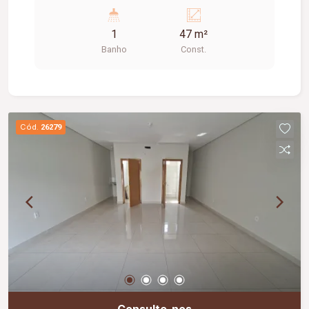
1
47 m²
Banho
Const.
Cód.
26279
Consulte-nos