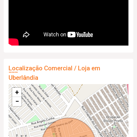
Localização Comercial / Loja em
Uberlândia
+
−