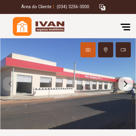
Área do Cliente
|
(034) 3256-3000