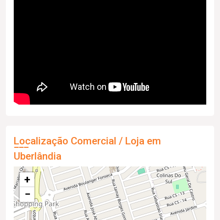
Localização Comercial / Loja em
Uberlândia
+
−