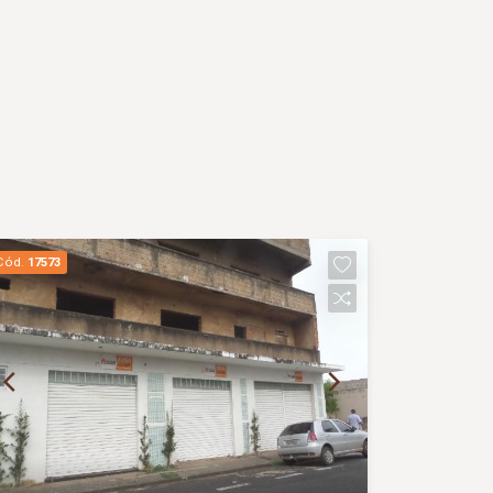
Cód.
17573