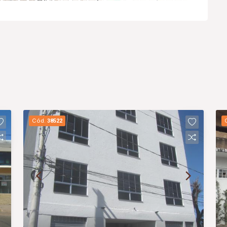
Cód.
38522