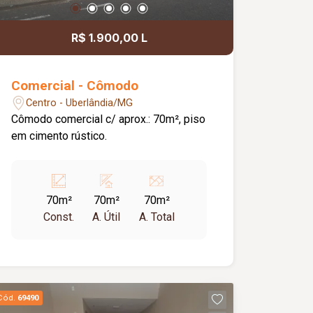
R$ 1.900,00 L
Comercial - Cômodo
Centro - Uberlândia/MG
Cômodo comercial c/ aprox.: 70m², piso
em cimento rústico.
70m²
70m²
70m²
Const.
A. Útil
A. Total
Cód.
69490