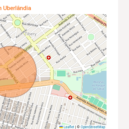
m Uberlândia
Leaflet
|
©
OpenStreetMap