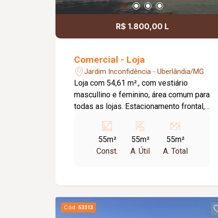
R$ 1.800,00 L
Comercial - Loja
Jardim Inconfidência - Uberlândia/MG
Loja com 54,61 m²., com vestiário
mascullino e feminino, área comum para
todas as lojas. Estacionamento frontal,
plataforma de acessibilidade. Valor do
condomínio em forma de rateio
55m²
55m²
55m²
Const.
A. Útil
A. Total
Cód.
53313