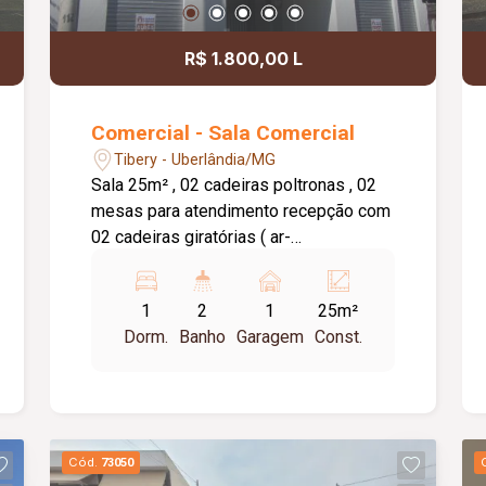
R$ 1.800,00 L
Comercial - Sala Comercial
Tibery - Uberlândia/MG
Sala 25m² , 02 cadeiras poltronas , 02
mesas para atendimento recepção com
02 cadeiras giratórias ( ar-
condicionado) , sala com mesa fixa e
cadeira tipo presidente , armarinho de
1
2
1
25m²
canto. Banheiro social no andar.
Dorm.
Banho
Garagem
Const.
Condomínio incluso água + Internet e
limpeza do espaço , 01 vaga de
garagem fixa e 01 vaga rotativa pra
cada sala ( portão eletrônico ) e
elevador com acessibilidade.
Cód.
73050