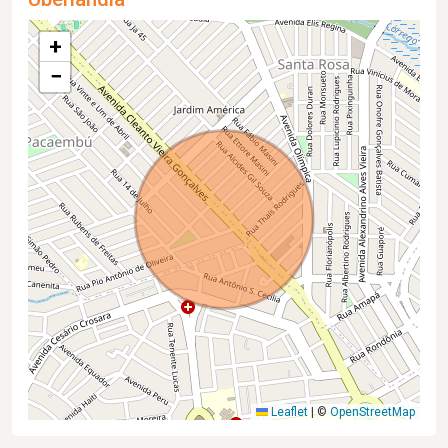
+
−
Leaflet
|
©
OpenStreetMap