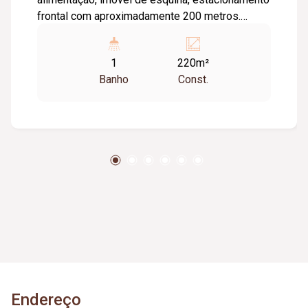
frontal com aproximadamente 200 metros.
Possível negociar todo o maquinário, câmara
fria, balcão, ar condicionado, alarme e câmeras.
1
220m²
Banho
Const.
Endereço