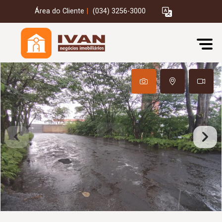
Área do Cliente
|
(034) 3256-3000