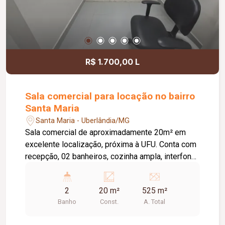
R$ 1.700,00 L
Sala comercial para locação no bairro
Santa Maria
Santa Maria - Uberlândia/MG
Sala comercial de aproximadamente 20m² em
excelente localização, próxima à UFU. Conta com
recepção, 02 banheiros, cozinha ampla, interfone,
cerca elétrica, circuito interno de câmeras e
estacionamento para clientes. Ótimo acabamento,
2
20 m²
525 m²
ideal para escritórios ou consultórios. Segurança
Banho
Const.
A. Total
e praticidade em um só lugar.