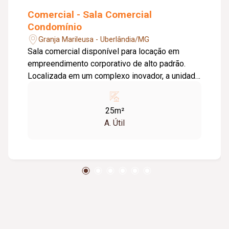
Comercial - Sala Comercial
Condomínio
Granja Marileusa - Uberlândia/MG
Sala comercial disponível para locação em
empreendimento corporativo de alto padrão.
Localizada em um complexo inovador, a unidade
oferece infraestrutura completa e tecnológica,
com: Recepção com atendimento profissional;
25m²
Sistema de acesso por reconhecimento facial;
A. Útil
Sala de coworking compartilhada; Salas de
reunião equipadas e auditório corporativo;
Elevadores inteligentes de alta performance;
Ambientes com vista panorâmica; Paisagismo
integrado ao projeto arquitetônico; Garagem
rotativa para visitantes e condôminos; Perfeita
para empresas que valorizam imagem
corporativa, inovação e comodidade.