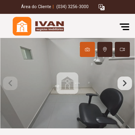
Área do Cliente
|
(034) 3256-3000