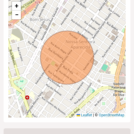
+
−
Leaflet
|
©
OpenStreetMap