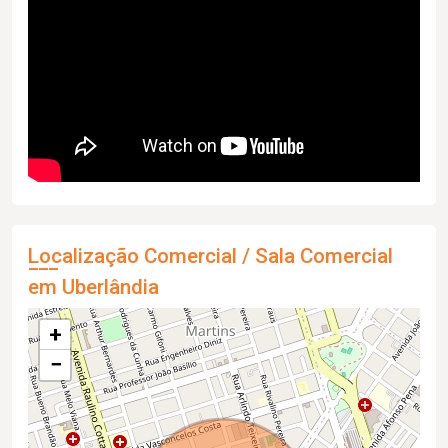
Localização Comercial / Sala Comercial
em Uberlândia
+
−