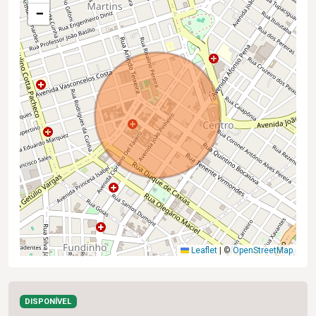
−
Leaflet
|
©
OpenStreetMap
DISPONÍVEL