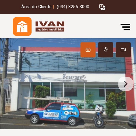
Área do Cliente
|
(034) 3256-3000