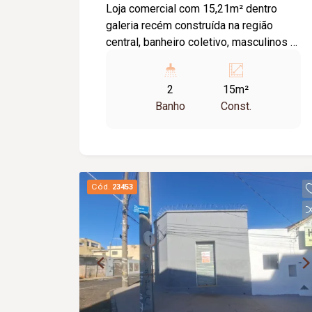
Loja comercial com 15,21m² dentro
galeria recém construída na região
central, banheiro coletivo, masculinos e
femininos, com acessibilidade. Imóvel
com fino acabamento, lojas grandes e
2
15m²
espaçosas, corredores largos, praça de
Banho
Const.
alimentação, WI-FI, zelador e sistema
de monitoramento.
Cód.
23453