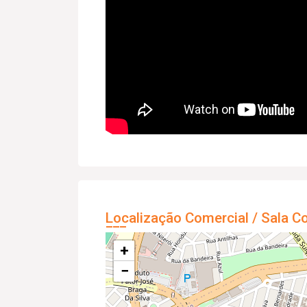
Localização Comercial / Sala C
+
−