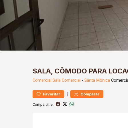
SALA, CÔMODO PARA LOCA
Comercial
Sala Comercial
-
Santa Mônica
Comercia
|
Favoritar
Comparar
Compartilhe: