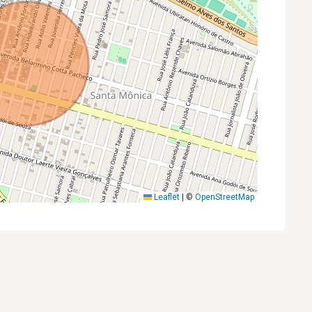
Leaflet
|
©
OpenStreetMap