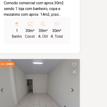
Comodo comercial com aprox.30m2
sendo 1 loja com banheiro, copa e
mezanino com aprox. 14m2, piso
cerâmica, laje. Ref. contra esquina com
Av. Rio Branco.
1
30m²
30m²
30m²
Banho
Const.
A. Útil
A. Total
Cód.
23861