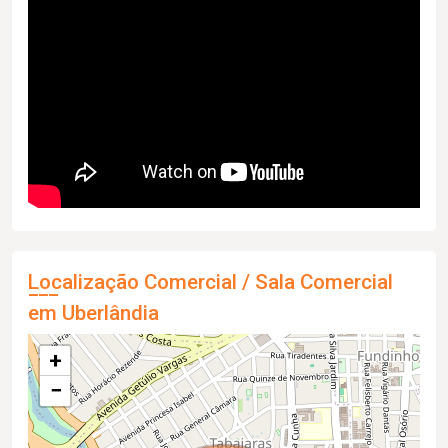
Localização Comercial / Sala Comercial
em Uberlândia
+
−