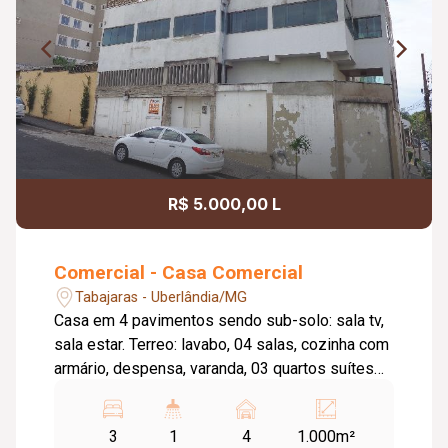
R$ 5.000,00 L
Comercial - Casa Comercial
Tabajaras - Uberlândia/MG
Casa em 4 pavimentos sendo sub-solo: sala tv,
sala estar. Terreo: lavabo, 04 salas, cozinha com
armário, despensa, varanda, 03 quartos suítes
com armário embutido sendo 01 master com
closet e hidro, 04 vagas de garagem. 2º Piso:
3
1
4
1.000m²
sala ampla e banho social. 3º Piso: sala ampla,