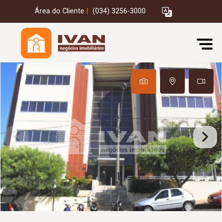
Área do Cliente
|
(034) 3256-3000