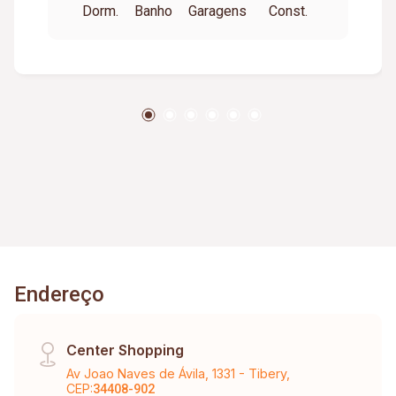
Dorm.
Banho
Garagens
Const.
banheiro e terraço. 4º Piso: espaço gourmet
com terraço. - Aprox. 1000m². **Móveis não
fazem parte da locação**
Endereço
Center Shopping
Av Joao Naves de Ávila, 1331 - Tibery,
CEP:
34408-902