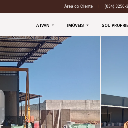
Área do Cliente
|
(034) 3256-
A IVAN
IMÓVEIS
SOU PROPRI