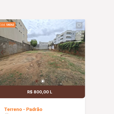
Cód.
58262
R$ 800,00 L
Terreno - Padrão