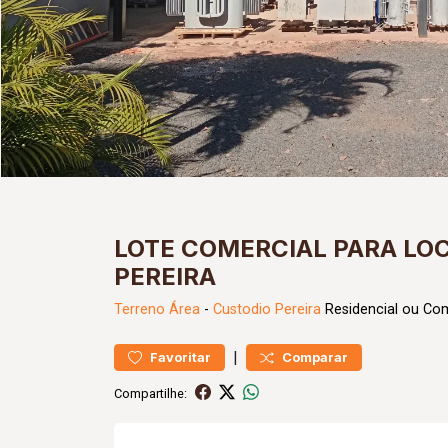
LOTE COMERCIAL PARA LO
PEREIRA
Terreno
Área
-
Custodio Pereira
Residencial ou Com
|
Favoritar
Comparar
Compartilhe: