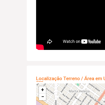
Localização Terreno / Área em 
+
−