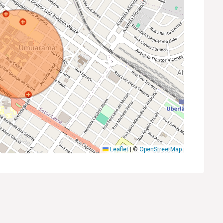
Leaflet
|
©
OpenStreetMap