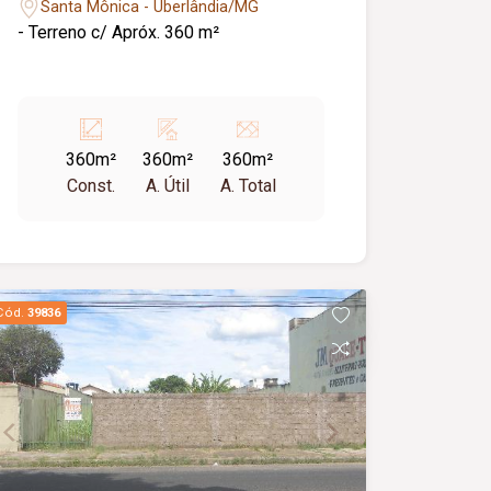
Santa Mônica - Uberlândia/MG
- Terreno c/ Apróx. 360 m²
360m²
360m²
360m²
Const.
A. Útil
A. Total
Cód.
39836