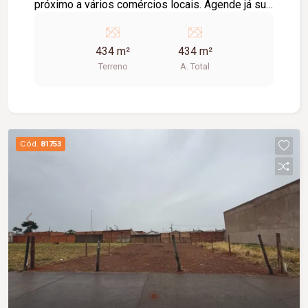
próximo a vários comércios locais. Agende já sua
visita!!
434 m²
434 m²
Terreno
A. Total
Cód.
81753