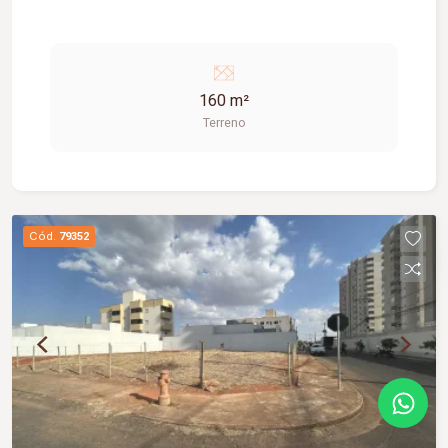
160 m²
Terreno
Cód.
79352