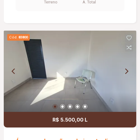
Terreno
A. Total
espaço. Ideal para empresas que buscam uma
localização privilegiada para instalação de
comércio, prestação de serviços, centros de
atendimento, clínicas, concessionárias, redes
varejistas ou outras atividades comerciais
Cód.
83800
permitidas.
R$ 5.500,00 L