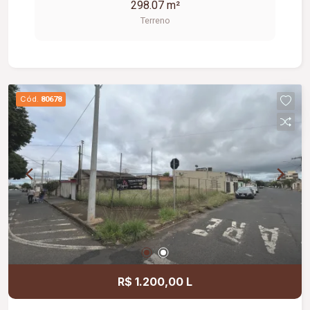
298.07 m²
Terreno
Cód.
80678
R$ 1.200,00 L