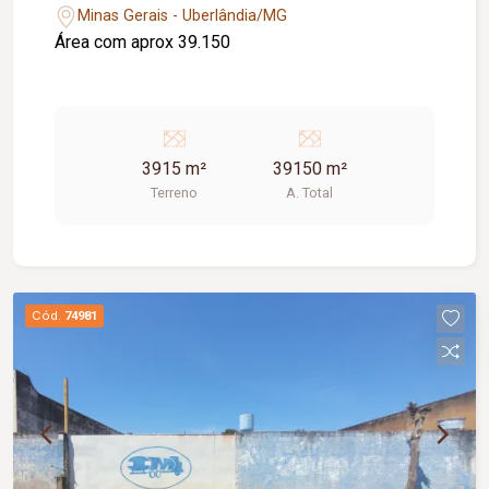
Minas Gerais - Uberlândia/MG
Área com aprox 39.150
3915 m²
39150 m²
Terreno
A. Total
Cód.
74981