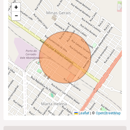
+
−
Leaflet
|
©
OpenStreetMap