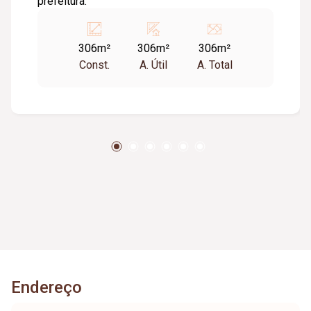
prefeitura.
306m²
306m²
306m²
Const.
A. Útil
A. Total
Endereço