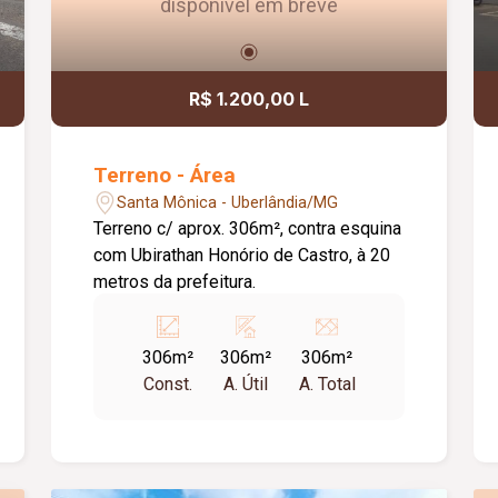
disponível em breve
R$ 1.200,00 L
Terreno - Área
Santa Mônica - Uberlândia/MG
Terreno c/ aprox. 306m², contra esquina
com Ubirathan Honório de Castro, à 20
metros da prefeitura.
306m²
306m²
306m²
Const.
A. Útil
A. Total