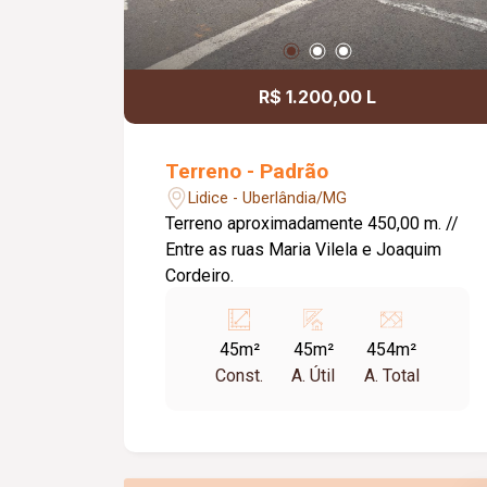
R$ 1.200,00 L
Terreno - Padrão
Lidice - Uberlândia/MG
Terreno aproximadamente 450,00 m. //
Entre as ruas Maria Vilela e Joaquim
Cordeiro.
45m²
45m²
454m²
Const.
A. Útil
A. Total