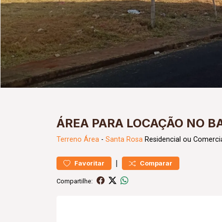
ÁREA PARA LOCAÇÃO NO B
Terreno
Área
-
Santa Rosa
Residencial ou Comerci
|
Favoritar
Comparar
Compartilhe: