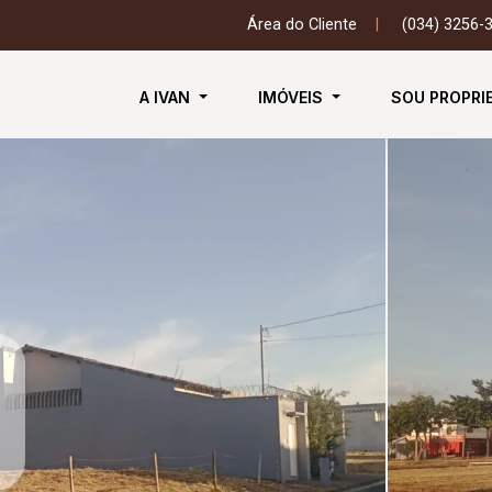
Área do Cliente
|
(034) 3256-
A IVAN
IMÓVEIS
SOU PROPRI