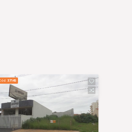
Cód.
37145