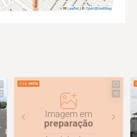
Leaflet
|
©
OpenStreetMap
Cód.
44276
Imagem em
preparação