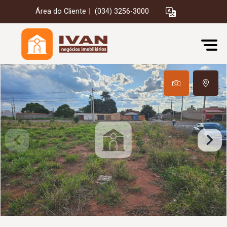
Área do Cliente
|
(034) 3256-3000