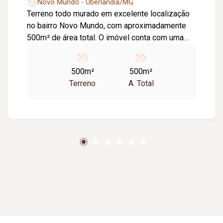
Novo Mundo - Uberlândia/MG
Terreno todo murado em excelente localização
no bairro Novo Mundo, com aproximadamente
500m² de área total. O imóvel conta com uma
sala de cerca de 9m² e 01 banheiro social,
oferecendo praticidade para apoio
500m²
500m²
administrativo, depósito ou diversas finalidades
Terreno
A. Total
comerciais e residenciais. Espaço amplo,
seguro e com ótimo potencial para construção,
estacionamento, armazenamento ou
investimento. Fácil acesso e situado em uma
região em constante crescimento e valorização.