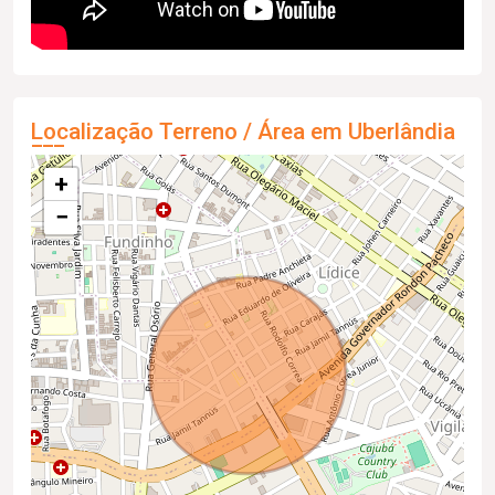
Localização Terreno / Área em Uberlândia
+
−